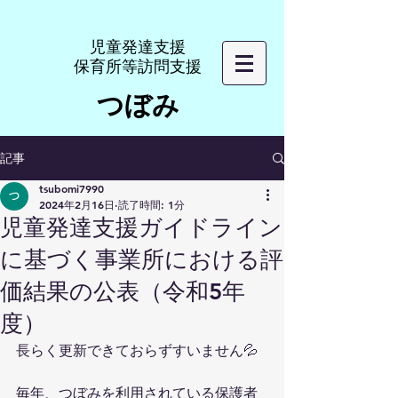
​児童発達支援
​保育所等訪問支援
つぼみ
記事
tsubomi7990
2024年2月16日
読了時間: 1分
児童発達支援ガイドライン
に基づく事業所における評
価結果の公表（令和5年
度）
長らく更新できておらずすいません💦
毎年、つぼみを利用されている保護者