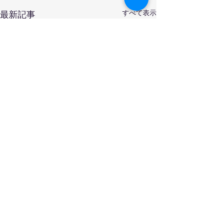
すべて表示
最新記事
6月のふりかえり②
6月のふりかえ
壁面のほかにもみんないろん
6月は台風が来た
な制作をしました🌈 てるて
コメント
多い中、来てくだ